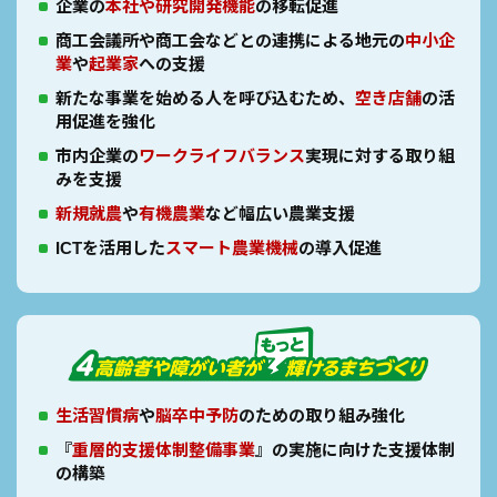
企業の
本社や研究開発機能
の移転促進
商工会議所や商工会などとの連携による地元の
中小企
業
や
起業家
への支援
新たな事業を始める人を呼び込むため、
空き店舗
の活
用促進を強化
市内企業の
ワークライフバランス
実現に対する取り組
みを支援
新規就農
や
有機農業
など幅広い農業支援
ICTを活用した
スマート農業機械
の導入促進
生活習慣病
や
脳卒中予防
のための取り組み強化
『
重層的支援体制整備事業
』の実施に向けた支援体制
の構築