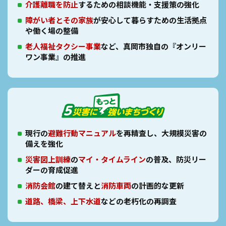
介護離職を防止
するための相談機能・支援策の強化
障がい者とその家族
が安心して暮らすための生活拠点
や働く場の整備
老人福祉タクシー事業
など、真岡市独自の『オンリー
ワン事業』の推進
現行の
避難行動マニュアル
を再精査し、
大規模災害の
備えを強化
災害図上訓練
の
マイ・タイムライン
の普及、
防災リー
ダーの育成促進
消防会館
の建て替えと
消防車両
の計画的な更新
道路、橋梁、上下水道
などの老朽化の再調査