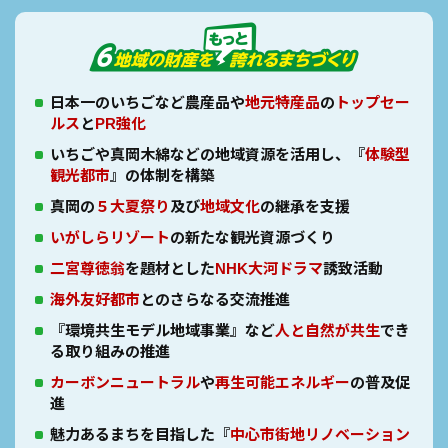
日本一のいちごなど農産品や
地元特産品
の
トップセー
ルス
と
PR強化
いちごや真岡木綿などの地域資源を活用し、『
体験型
観光都市
』の
体制を構築
真岡の
５大夏祭り
及び
地域文化
の継承を支援
いがしらリゾート
の新たな観光資源づくり
二宮尊徳翁
を題材とした
NHK大河ドラマ
誘致活動
海外友好都市
とのさらなる交流推進
『環境共生モデル地域事業』など
人と自然が共生
でき
る取り組みの推進
カーボンニュートラル
や
再生可能エネルギー
の普及促
進
魅力あるまちを目指した『
中心市街地リノベーション