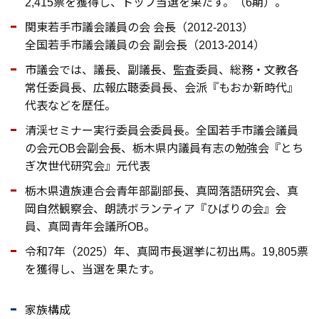
2,415票を獲得し、トップ当選を果たす。（6期）。
関東若手市議会議員の会 会長（2012-2013）
全国若手市議会議員の会 副会長（2013-2014）
市議会では、議長、副議長、監査委員、総務・文教各
常任委員長、広報広聴委員長、会派『もおか新時代』
代表などを歴任。
清渓セミナー実行委員会委員長。全国若手市議会議員
の会元OB会副会長、栃木県内議員有志の勉強会『とち
ぎ次世代研究会』元代表
栃木県遺族連合会青年部副部長、真岡落語研究会、真
岡自然観察会、朗読ボランティア『ひばりの会』会
員、真岡青年会議所OB。
令和7年（2025）年、真岡市長選挙に初出馬。19,805票
を獲得し、当選を果たす。
家族構成