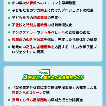
小中学校
体育館
への
エアコン
を早期設置
子どもたちの
学力向上
に向けたプロジェクトの推進
子どもたちの
読書教育
の充実化
不登校
と
特別支援教育
の相談機能強化
ヤングケアラー
や
リトルベビー
への支援策の強化
教職員
の
働き方改革
を進め、充実した指導体制の構築
地元の
中高生
の
各種活動
を応援する『もおか甲子園プ
ロジェクト』の提案
『就労者定住促進奨学金返還支援事業』の充実による
若者たちのUターン
促進
真岡てらうち産業団地
の早期完成と分譲促進