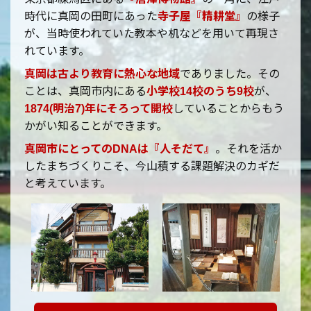
時代に真岡の田町にあった
寺子屋『精耕堂』
の様子
が、当時使われていた教本や机などを用いて再現さ
れています。
真岡は古より教育に熱心な地域
でありました。その
ことは、真岡市内にある
小学校14校のうち9校
が、
1874(明治7)年にそろって開校
していることからもう
かがい知ることができます。
真岡市にとってのDNAは『人そだて』
。それを活か
したまちづくりこそ、今山積する課題解決のカギだ
と考えています。