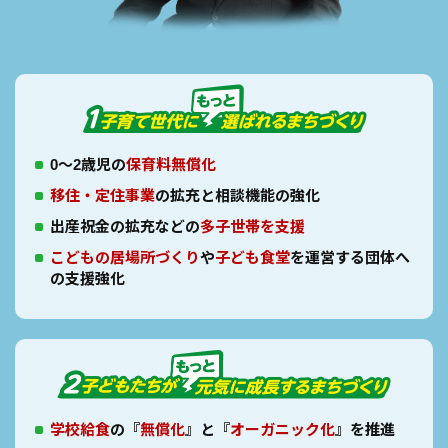
0～2歳児の
保育料無償化
移住・定住事業
の拡充と相談機能の強化
出産祝金の拡充などの
多子世帯を支援
こどもの居場所づくり
や
子ども食堂
を運営する
団体へ
の支援強化
学校給食
の『
無償化
』と『
オーガニック化
』を推進