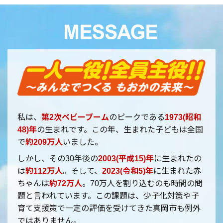
私は、
第2次ベビーブーム
のピークである
1973(昭和
48)年
の生まれです。この年、生まれた子どもは全国
で
約209万人
いました。
しかし、その30年後の
2003(平成15)年
に生まれたの
は
約112万人
。そして、
2023(令和5)年
に生まれた赤
ちゃんは
約72万人
。70万人を割り込むのも時間の問
題と言われています。この課題は、少子化対策や子
育て支援策で一定の評価を受けてきた真岡市も例外
ではありません。