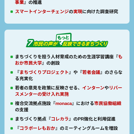
事業
』の推進
スマートインターチェンジ
の
実現
に向けた調査研究
まちづくりを担う人材育成のための生涯学習講座
『
も
おか市民大学
』の創設
『
まちづくりプロジェクト
』や『
若者会議
』のさらな
る充実化
若者の意見を政策に反映させる、
インターン
や
リバー
スメンターの受け入れ実施
複合交流拠点施設『
monaca
』における
市民協働組織
の支援
まちづくり拠点『
コレカラ
』のPR強化と利用促進
『
コラボーレもおか
』のミーティングルームを増設