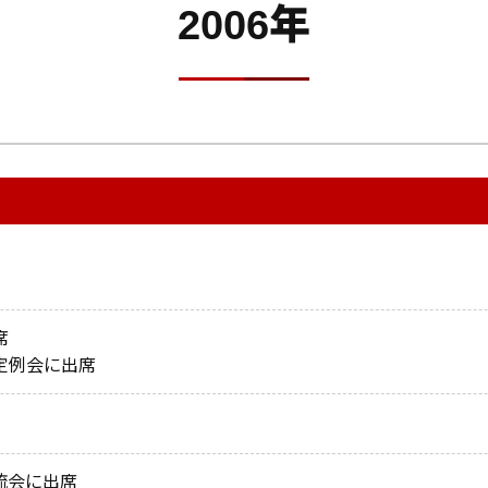
2006年
席
定例会に出席
流会に出席