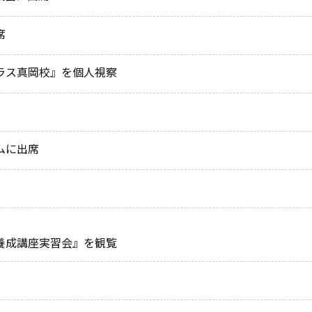
席
ラス真岡校』を個人視察
ムに出席
養成講座実習会』を観覧