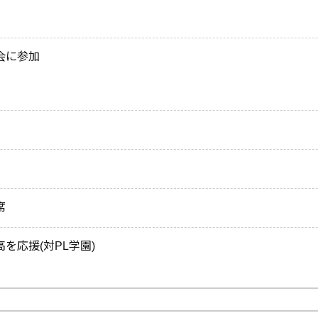
会に参加
席
を応援(対PL学園)