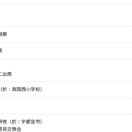
視察
席
に出席
（於：真岡西小学校）
研修（於：宇都宮市）
意見交換会