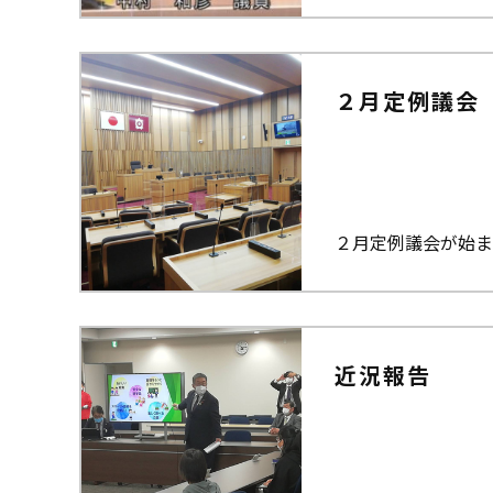
２月定例議会
２月定例議会が始ま
近況報告