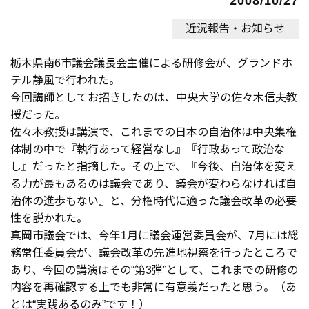
2008/10/27
近況報告・お知らせ
栃木県南6市議会議長会主催による研修会が、グランドホ
テル静風で行われた。
今回講師としてお招きしたのは、中央大学の佐々木信夫教
授だった。
佐々木教授は講演で、これまでの日本の自治体は中央集権
体制の中で『執行あって経営なし』『行政あって政治な
し』だったと指摘した。その上で、『今後、自治体を変え
る力が最もあるのは議会であり、議会が変わらなければ自
治体の進歩もない』と、分権時代に適った議会改革の必要
性を説かれた。
真岡市議会では、今年1月に議会運営委員会が、7月には総
務常任委員会が、議会改革の先進地視察を行ったところで
あり、今回の講演はその“第3弾”として、これまでの研修の
内容を再確認する上でも非常に有意義だったと思う。（あ
とは“実践あるのみ”です！）