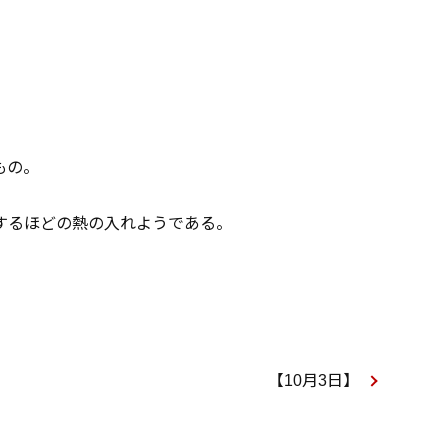
。
もの。
するほどの熱の入れようである。
【10月3日】