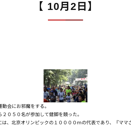
【 10月2日】
運動会にお邪魔をする。
ら２０５０名が参加して健脚を競った。
には、北京オリンピックの１００００ｍの代表であり、『ママ