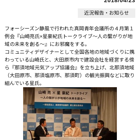
2018/04/23
近況報告・お知らせ
フォーシーズン静風で行われた真岡青年会議所の４月第１
例会『山崎亮氏×星豪紀氏トークライブ～人の繋がりが地
域の未来を創る～』にお邪魔をする。
コミュニティデザイナーとして全国各地の地域づくりに携
わっている山崎氏と、大田原市内で建設会社を経営する傍
ら『那須地域元気アップ協議会』を立ち上げ、北那須地域
（大田原市、那須塩原市、那須町）の観光振興などに取り
組んでいる星氏。