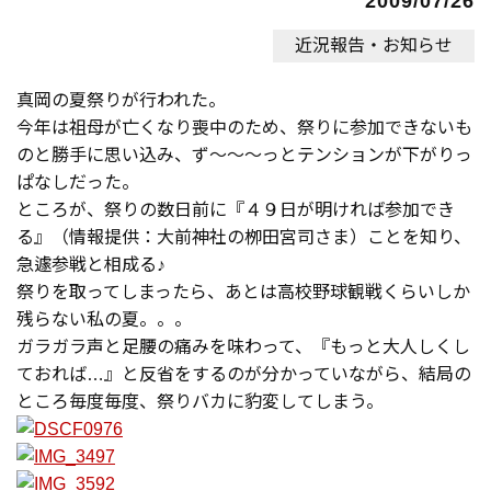
2009/07/26
近況報告・お知らせ
真岡の夏祭りが行われた。
今年は祖母が亡くなり喪中のため、祭りに参加できないも
のと勝手に思い込み、ず～～～っとテンションが下がりっ
ぱなしだった。
ところが、祭りの数日前に『４９日が明ければ参加でき
る』（情報提供：大前神社の栁田宮司さま）ことを知り、
急遽参戦と相成る♪
祭りを取ってしまったら、あとは高校野球観戦くらいしか
残らない私の夏。。。
ガラガラ声と足腰の痛みを味わって、『もっと大人しくし
ておれば…』と反省をするのが分かっていながら、結局の
ところ毎度毎度、祭りバカに豹変してしまう。