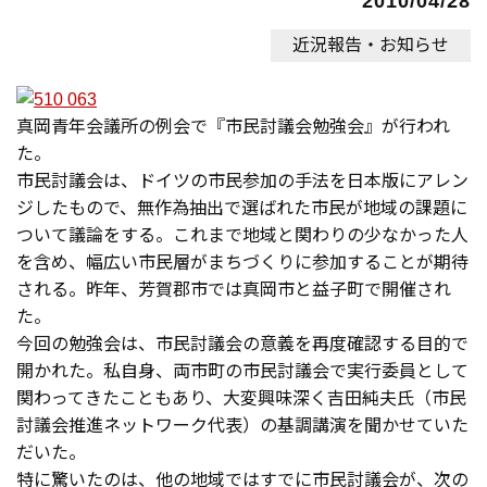
2010/04/28
近況報告・お知らせ
真岡青年会議所の例会で『市民討議会勉強会』が行われ
た。
市民討議会は、ドイツの市民参加の手法を日本版にアレン
ジしたもので、無作為抽出で選ばれた市民が地域の課題に
ついて議論をする。これまで地域と関わりの少なかった人
を含め、幅広い市民層がまちづくりに参加することが期待
される。昨年、芳賀郡市では真岡市と益子町で開催され
た。
今回の勉強会は、市民討議会の意義を再度確認する目的で
開かれた。私自身、両市町の市民討議会で実行委員として
関わってきたこともあり、大変興味深く吉田純夫氏（市民
討議会推進ネットワーク代表）の基調講演を聞かせていた
だいた。
特に驚いたのは、他の地域ではすでに市民討議会が、次の