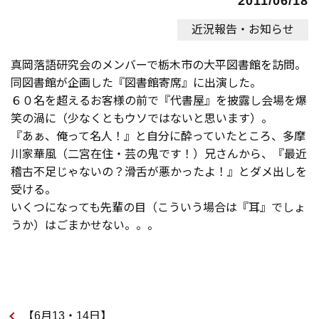
2011/06/18
近況報告・お知らせ
真岡落語研究会のメンバーで栃木市の大平図書館を訪問。
同図書館が企画した『図書館寄席』に出演した。
６０名を超えるお客様の前で『代書屋』を披露し会場を爆
笑の渦に（少なくともウソではないと思います）。
『あぁ、俺って名人！』と自分に酔っていたところ、多摩
川家華風（二宮在住・芸の鬼です！）兄さんから、『最近
稽古不足じゃないの？滑舌が悪かったよ！』とダメ出しを
受ける。
いくつになっても先輩の目（こういう場合は『耳』でしょ
うか）はごまかせない。。。
【6月13・14日】