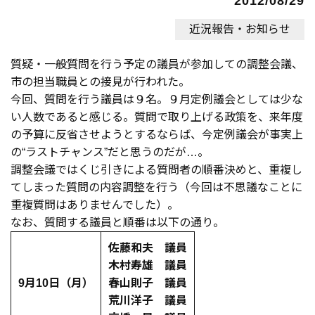
2012/08/29
近況報告・お知らせ
質疑・一般質問を行う予定の議員が参加しての調整会議、
市の担当職員との接見が行われた。
今回、質問を行う議員は９名。９月定例議会としては少な
い人数であると感じる。質問で取り上げる政策を、来年度
の予算に反省させようとするならば、今定例議会が事実上
の“ラストチャンス”だと思うのだが…。
調整会議ではくじ引きによる質問者の順番決めと、重複し
てしまった質問の内容調整を行う（今回は不思議なことに
重複質問はありませんでした）。
なお、質問する議員と順番は以下の通り。
佐藤和夫 議員
木村寿雄 議員
9月10日（月）
春山則子 議員
荒川洋子 議員