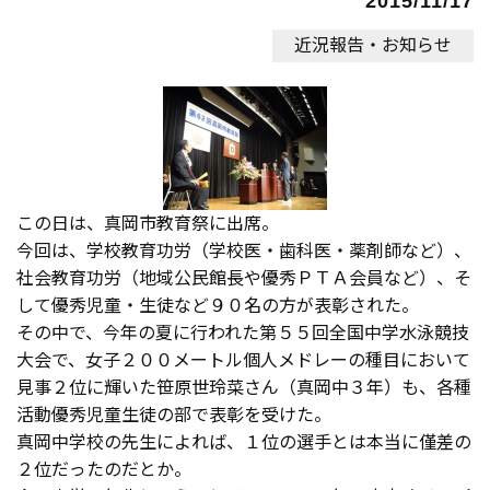
2015/11/17
近況報告・お知らせ
この日は、真岡市教育祭に出席。
今回は、学校教育功労（学校医・歯科医・薬剤師など）、
社会教育功労（地域公民館長や優秀ＰＴＡ会員など）、そ
して優秀児童・生徒など９０名の方が表彰された。
その中で、今年の夏に行われた第５５回全国中学水泳競技
大会で、女子２００メートル個人メドレーの種目において
見事２位に輝いた笹原世玲菜さん（真岡中３年）も、各種
活動優秀児童生徒の部で表彰を受けた。
真岡中学校の先生によれば、１位の選手とは本当に僅差の
２位だったのだとか。