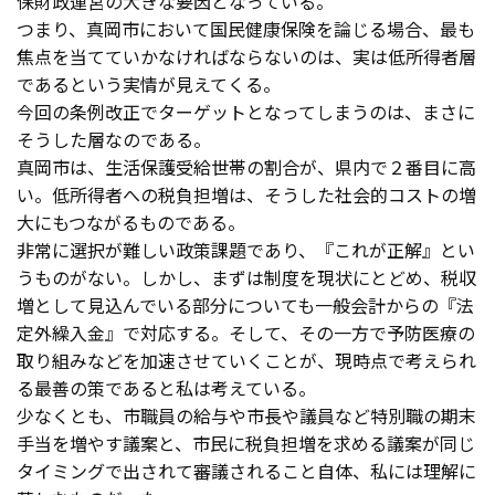
保財政運営の大きな要因となっている。
つまり、真岡市において国民健康保険を論じる場合、最も
焦点を当てていかなければならないのは、実は低所得者層
であるという実情が見えてくる。
今回の条例改正でターゲットとなってしまうのは、まさに
そうした層なのである。
真岡市は、生活保護受給世帯の割合が、県内で２番目に高
い。低所得者への税負担増は、そうした社会的コストの増
大にもつながるものである。
非常に選択が難しい政策課題であり、『これが正解』とい
うものがない。しかし、まずは制度を現状にとどめ、税収
増として見込んでいる部分についても一般会計からの『法
定外繰入金』で対応する。そして、その一方で予防医療の
取り組みなどを加速させていくことが、現時点で考えられ
る最善の策であると私は考えている。
少なくとも、市職員の給与や市長や議員など特別職の期末
手当を増やす議案と、市民に税負担増を求める議案が同じ
タイミングで出されて審議されること自体、私には理解に