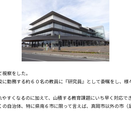
て視察をした。
校に勤務する約６０名の教員に『研究員』として委嘱をし、様
れやすくなるのに加えて、山積する教育課題にいち早く対応で
くの自治体、特に県南６市に限って言えば、真岡市以外の市（
。