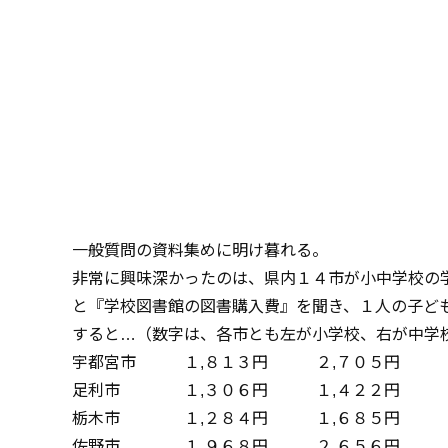
一般質問の資料集めに明け暮れる。
非常に興味深かったのは、県内１４市が小中学校の
と『学校図書館の図書購入費』を聞き、１人の子ど
すると…（数字は、各市とも左が小学校、右が中学
宇都宮市 １,８１３円 ２,７０５円
足利市 １,３０６円 １,４２２円
栃木市 １,２８４円 １,６８５円
佐野市 １,９６８円 ２,６５６円