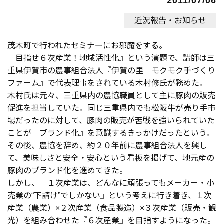
2011/07/06
近況報告・お知らせ
茂木町で行われたセミナーにお邪魔をする。
『目指せ６次産業！地域活性化』という演題で、講師は三
重県伊賀市の農事組合法人『伊賀の里 モクモク手づくり
ファーム』で代表理事をされている木村修氏が務めた。
木村氏は元々、三重県内の農協職員として主に豚肉の販売
促進を担当していた。同じ三重県内でも松阪牛が売り手市
場だったのに対して、豚肉の販売が苦戦を強いられていた
ことが『ブランド化』を意識するきっかけだったという。
その後、農協を辞め、約２０年前に農事組合法人を興し
て、美味しさと安全・安心という看板を掲げて、地元産の
豚肉のブランド化を進めてきた。
しかし、『１次産業は、どんなに頑張ってもメーカー・小
売業の“下請け”でしかない』という考えに行き着き、１次
産業（農業）×２次産業（食品製造）×３次産業（販売・観
光）を組み合わせた『６次産業』を目指すようになった。