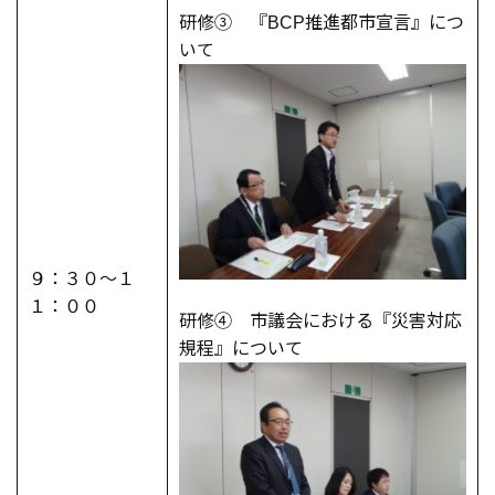
研修③ 『BCP推進都市宣言』につ
いて
９：３０～１
１：００
研修④ 市議会における『災害対応
規程』について