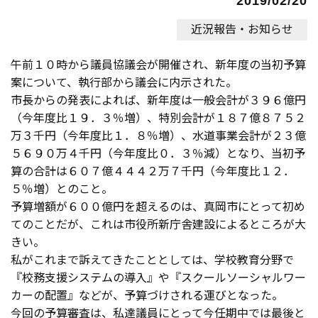
2019/02/20
近況報告・お知らせ
午前１０時から議員協議会が開催され、新年度の当初予算
案について、執行部から議会に内示された。
市長からの発表によれば、新年度は一般会計が３９６億円
（今年度比１９．３％増）、特別会計が１８７億８７５２
万３千円（今年度比１．８％増）、水道事業会計が２３億
５６９０万４千円（今年度比０．３％減）となり、当初予
算の合計は６０７億４４４２万７千円（今年度比１２．
５％増）とのこと。
予算増額が６００億円を超えるのは、真岡市にとって初め
てのことだが、これは市役所新庁舎建設によるところが大
きい。
私がこれまで訴えてきたこととしては、学校教育分野で
『校務支援システムの導入』や『スクールソーシャルワー
カーの配置』などが、予算づけされる運びとなった。
今回の予算審査は、私達議員にとって今任期中では最後と